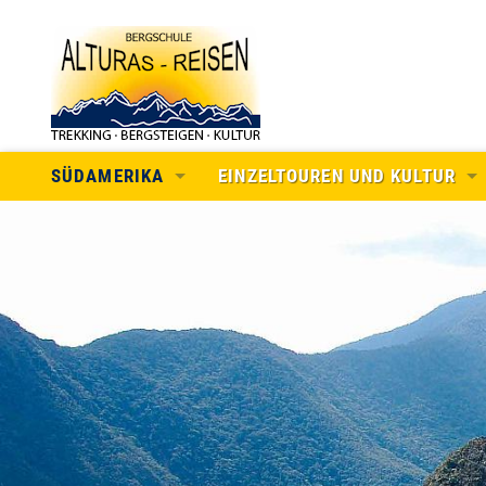
SÜDAMERIKA
EINZELTOUREN UND KULTUR
REISEN IN LATEINAMERKA
INDIVIDUELLE TOUREN
ECUADOR
TREKKING IN DEN ANDEN
PERU
BERGSTEIGEN IN DEN ANDEN
BOLIVIEN
KULTUR
ARGENTINIEN
MEXICO