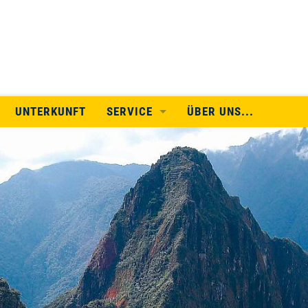
UNTERKUNFT
SERVICE
ÜBER UNS...
WEITERE INFORMATIONEN
ALLE TERMINE
REISEINFOS
LEISTUNGEN
REISEBEDINGUNGEN
KOOPERATION/LINKS