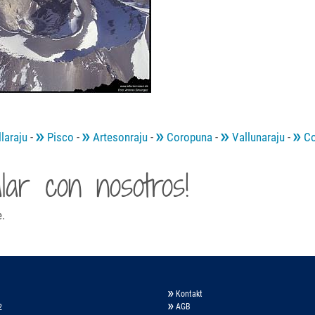
laraju
-
Pisco
-
Artesonraju
-
Coropuna
-
Vallunaraju
-
Co
ar con nosotros!
e.
Kontakt
AGB
2