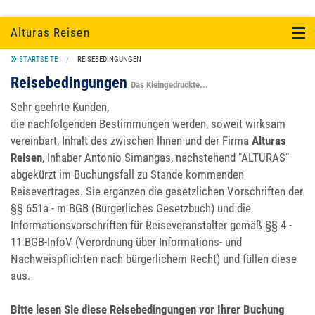
Alturas Reisen
STARTSEITE
REISEBEDINGUNGEN
SÜDAMERIKA
Reisebedingungen
Das Kleingedruckte...
EINZELTOUREN UND KULTUR
Sehr geehrte Kunden,
die nachfolgenden Bestimmungen werden, soweit wirksam
UNTERKUNFT
vereinbart, Inhalt des zwischen Ihnen und der Firma
Alturas
Reisen
, Inhaber Antonio Simangas, nachstehend "ALTURAS"
SERVICE
abgekürzt im Buchungsfall zu Stande kommenden
Reisevertrages. Sie ergänzen die gesetzlichen Vorschriften der
ÜBER UNS...
§§ 651a - m BGB (Bürgerliches Gesetzbuch) und die
Informationsvorschriften für Reiseveranstalter gemäß §§ 4 -
11 BGB-InfoV (Verordnung über Informations- und
Nachweispflichten nach bürgerlichem Recht) und füllen diese
aus.
Bitte lesen Sie diese Reisebedingungen vor Ihrer Buchung