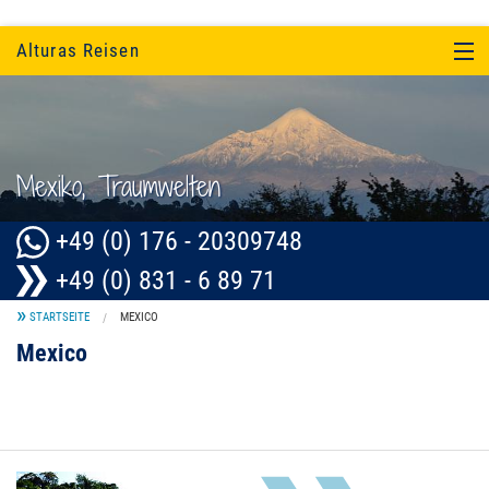
Alturas Reisen
SÜDAMERIKA
EINZELTOUREN UND KULTUR
Mexiko, Traumwelten
UNTERKUNFT
+49 (0) 176 - 20309748
SERVICE
+49 (0) 831 - 6 89 71
ÜBER UNS...
STARTSEITE
MEXICO
Mexico