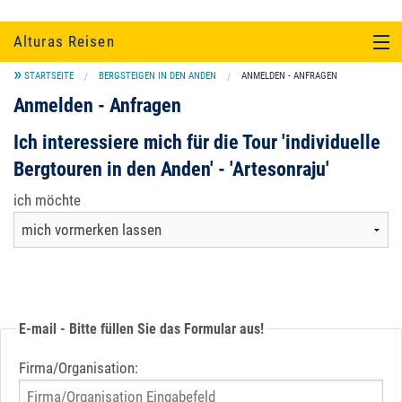
Alturas Reisen
STARTSEITE
BERGSTEIGEN IN DEN ANDEN
ANMELDEN - ANFRAGEN
SÜDAMERIKA
Anmelden - Anfragen
EINZELTOUREN UND KULTUR
Ich interessiere mich für die Tour 'individuelle
Bergtouren in den Anden' - 'Artesonraju'
UNTERKUNFT
ich möchte
SERVICE
ÜBER UNS...
E-mail - Bitte füllen Sie das Formular aus!
Firma/Organisation: