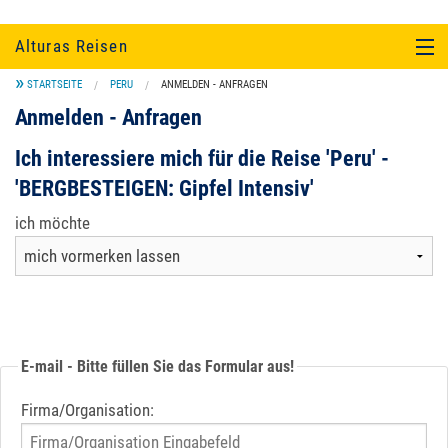
Alturas Reisen
STARTSEITE
PERU
ANMELDEN - ANFRAGEN
SÜDAMERIKA
Anmelden - Anfragen
EINZELTOUREN UND KULTUR
Ich interessiere mich für die Reise 'Peru' -
'BERGBESTEIGEN: Gipfel Intensiv'
UNTERKUNFT
ich möchte
SERVICE
ÜBER UNS...
E-mail - Bitte füllen Sie das Formular aus!
Firma/Organisation: